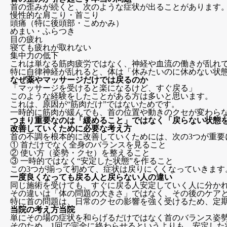
首の歪みが続くと、次のような症状が出ることがあります
慢性的な肩こり・首こり
頭痛（特に後頭部・こめかみ）
めまい・ふらつき
目の疲れ
寝ても疲れが取れない
集中力の低下
これは単なる筋肉疲労ではなく、神経や血流の働きが乱れ
特に自律神経が乱れると、体は「休みたいのに休めない状
なぜ薬やマッサージだけでは戻るのか
「マッサージを受けると楽になるけど、すぐ戻る」
このような経験をしたことがある方は多いと思います。
これは、原因が“筋肉だけ”ではないためです。
一時的に筋肉が緩んでも、首の位置や動きのクセが変わら
つまり重要なのは「緩めること」ではなく「戻らない状態
改善していくために必要な考え方
首の不調を根本的に改善していくためには、次の3つが重要
① 首だけでなく全身のバランスを見ること
② 使い方（姿勢・クセ）を整えること
③ 一時的ではなく“安定した状態”を作ること
この3つが揃って初めて、症状は戻りにくくなっていきます
一度良くなっても戻る人と戻らない人の違い
同じ施術を受けても、すぐに戻る人安定していく人に分か
その違いは「体の問題の大きさ」ではなく、その後のケア
特に首の問題は、日常のクセの影響を強く受けるため、定
当院の考え方当院
単にその場の症状を和らげるだけではなく首のバランス姿
そのため、1回で完全に終わらせるというよりも、安定した