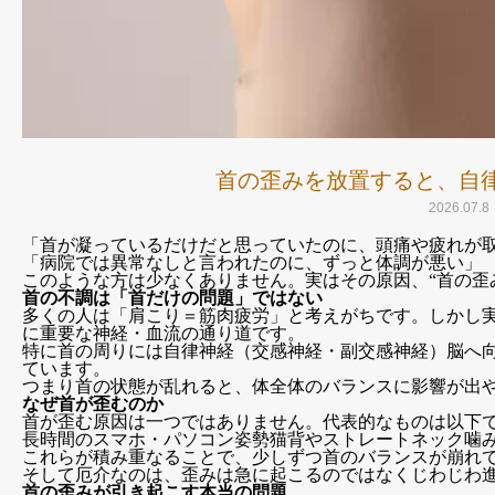
首の歪みを放置すると、自
2026.07.8
「首が凝っているだけだと思っていたのに、頭痛や疲れが
「病院では異常なしと言われたのに、ずっと体調が悪い」
このような方は少なくありません。実はその原因、“首の歪
首の不調は「首だけの問題」ではない
多くの人は「肩こり＝筋肉疲労」と考えがちです。しかし
に重要な神経・血流の通り道です。
特に首の周りには自律神経（交感神経・副交感神経）脳へ
ています。
つまり首の状態が乱れると、体全体のバランスに影響が出
なぜ首が歪むのか
首が歪む原因は一つではありません。代表的なものは以下
長時間のスマホ・パソコン姿勢猫背やストレートネック噛
これらが積み重なることで、少しずつ首のバランスが崩れ
そして厄介なのは、歪みは急に起こるのではなくじわじわ
首の歪みが引き起こす本当の問題