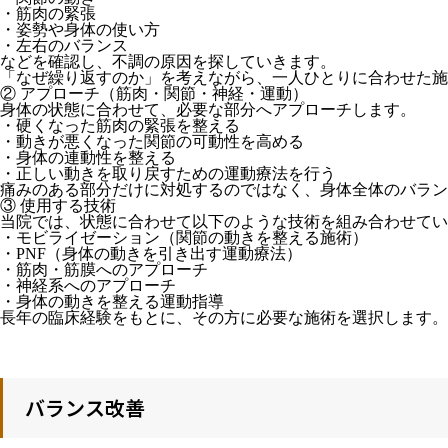
・筋肉の緊張
・姿勢や身体の使い方
・左右のバランス
などを確認し、不調の原因を探していきます。
「なぜ繰り返すのか」を考えながら、一人ひとりに合わせた施
② アプローチ（筋肉・関節・神経・運動）
身体の状態に合わせて、必要な部分へアプローチします。
・硬くなった筋肉の緊張を整える
・動きが悪くなった関節の可動性を高める
・身体の連動性を整える
・正しい動きを取り戻すための運動療法を行う
痛みのある部分だけに対処するのではなく、身体全体のバラン
③ 使用する技術
当院では、状態に合わせて以下のような技術を組み合わせてい
・モビライゼーション（関節の動きを整える施術）
・PNF（身体の動きを引き出す運動療法）
・筋肉・筋膜へのアプローチ
・神経系へのアプローチ
・身体の動きを整える運動指導
長年の臨床経験をもとに、その方に必要な施術を選択します。
バランス改善