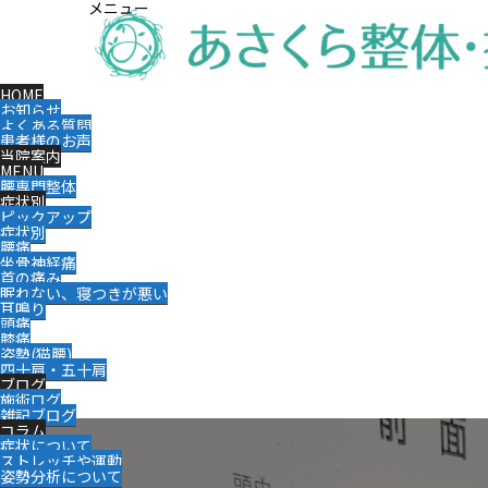
メニュー
HOME
お知らせ
よくある質問
患者様のお声
当院案内
MENU
腰専門整体
症状別
ピックアップ
症状別
腰痛
坐骨神経痛
首の痛み
眠れない、寝つきが悪い
耳鳴り
頭痛
膝痛
姿勢(猫腰)
四十肩・五十肩
ブログ
施術ログ
雑記ブログ
コラム
症状について
ストレッチや運動
姿勢分析について