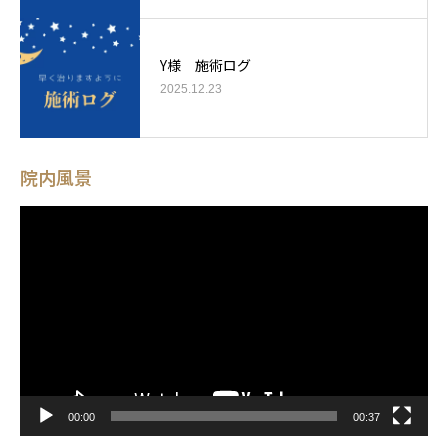
Y様 施術ログ
2025.12.23
院内風景
動
画
プ
レ
ー
ヤ
ー
00:00
00:37