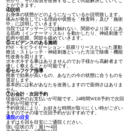
分かり、その習慣を改善することで問題解決していくこ
とができます。
④説明
お身体の状態がどのようになっているか説明致します。
痛みが発生している理由や状態を「検査時」及び「施術
中」に説明していきます。
当院ではマッサージでは触れない、関節やより深くにあ
る筋肉（インナーマッスル）を動かしたり、神経刺激で
筋肉や筋膜、関節を緩めていきます。
⑤エビデンスのある施術
PNF・モビライゼーション・筋膜リリースといった運動
療法・ストレッチ・神経刺激といった方法で除痛・機能
性改善を図ります。
ボキボキする事はありませんのでお子様から高齢者まで
優しく整えることが可能です。
⑥セルフケア指導
簡単で効果が高いもの、あなたの今の状態に合うものを
選定します。
基本的には私があなたを改善しますので面倒さはありま
せん。
⑦お会計・次回予約
現金以外のお支払いが可能です。24時間WEB予約で次回
予約が可能です。
予約状況により、お好きな時間が取りにくい時がござい
ますのでその場で次回予約がおすすめです。
通院の目安
まずは６回を目安にご通院ください。
強い症状の方：週1〜4回