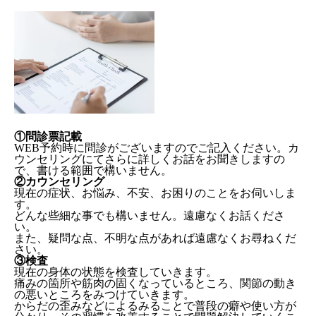
①問診票記載
WEB予約時に問診がございますのでご記入ください。カ
ウンセリングにてさらに詳しくお話をお聞きしますの
で、書ける範囲で構いません。
②カウンセリング
現在の症状、お悩み、不安、お困りのことをお伺いしま
す。
どんな些細な事でも構いません。遠慮なくお話くださ
い。
また、疑問な点、不明な点があれば遠慮なくお尋ねくだ
さい。
③検査
現在の身体の状態を検査していきます。
痛みの箇所や筋肉の固くなっているところ、関節の動き
の悪いところをみつけていきます。
からだの歪みなどによるみることで普段の癖や使い方が