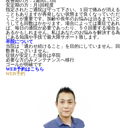
改善期の方：2週間に1回
安定期の方：月1回程度
指定されたご通院は守って下さい。１回で痛みが消える
こともありますが再発しない状態まで良くなっていただ
くことが重要です。加齢や長年のお悩みは治るまでにど
うしても回数はかかります。場合によっては重症であれ
ば、毎日の通院が必要であったり、５０回要する場合も
あるかもしれません。私はあなたのお悩みを解決する為
にある知識や手技で最大限サポート致します。
卒院について
当院は「通わせ続けること」を目的にしていません。回
数券もございません。
症状が安定した場合は卒院
必要な方のみメンテナンスへ移行
ゴールが明確です
WEB予約はこちら
WEB予約