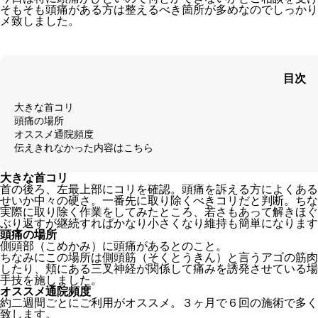
そもそも頭痛がある方は整えるべき箇所が多めなのでしっかり
メ致しました。
目次
大きな首コリ
頭痛の場所
オススメ通院頻度
伝えきれなかった内容はこちら
大きな首コリ
首の後ろ、左最上部にコリを確認。頭痛を訴える方によくある
せいか中々の硬さ。一番先に取り除くべきコリだと判断。ちな
実際に取り除く作業をしてみたところ、若さもあって解きほぐ
ぶり返すが継続すればかなり小さくなり維持も簡単になります
頭痛の場所
側頭部（こめかみ）に頭痛があるとのこと。
ちなみにこの場所は側頭筋（そくとうきん）と言うアゴの筋肉
したり、頬にある三叉神経が関係して痛みを誘発させている場
手技を施しました。
オススメ通院頻度
約二週間ごとにご利用がオススメ。３ヶ月で６回の施術で多く
致します。