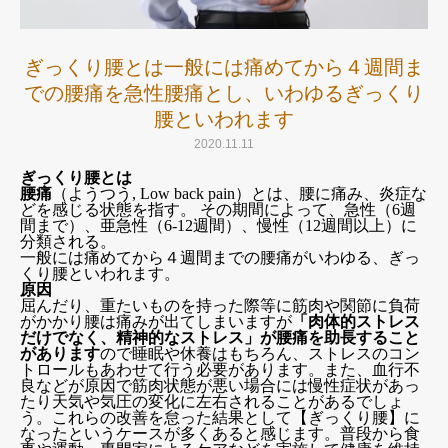
ぎっくり腰とは一般には痛めてから４週間ま
での腰痛を急性腰痛とし、いわゆるぎっくり
腰といわれます
2020.11.11
ぎっくり腰とは
腰痛
（ようつう, Low back pain）とは、腰に痛み、炎症な
どを感じる状態を指す。 その期間によって、急性（6週
間まで）、亜急性（6-12週間）、慢性（12週間以上）に
分類される。
一般には痛めてから４週間までの腰痛がいわゆる、ぎっ
くり腰といわれます。
原因
屈んだり、重たいものを持った際等に筋肉や関節に負荷
がかかり腰は痛みが出てしまいますが
「肉体的ストレス
だけでなく、精神的なストレス」が腰痛を助長すること
があります
ので睡眠や休養はもちろん、ストレスのコン
トロールもあわせて行う必要があります。また、血行不
良などが原因で筋肉状態が悪い場合には慢性症状があっ
たり天気や気圧の変化に左右されることがあるでしょ
う。これらの改善を怠った結果として【ぎっくり腰】に
なったというケースが多くあると感じます。普段から食