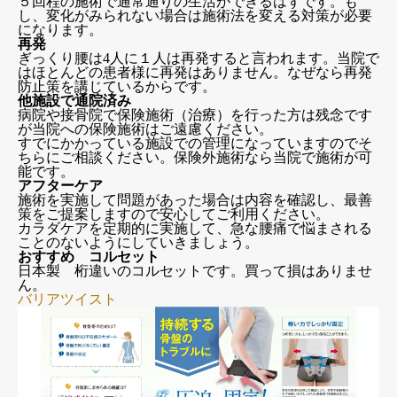
５回程の施術で通常通りの生活ができるはずです。も
し、変化がみられない場合は施術法を変える対策が必要
になります。
再発
ぎっくり腰は4人に１人は再発すると言われます。当院で
はほとんどの患者様に再発はありません。なぜなら再発
防止策を講じているからです。
他施設で通院済み
病院や接骨院で保険施術（治療）を行った方は残念です
が当院への保険施術はご遠慮ください。
すでにかかっている施設での管理になっていますのでそ
ちらにご相談ください。保険外施術なら当院で施術が可
能です。
アフターケア
施術を実施して問題があった場合は内容を確認し、最善
策をご提案しますので安心してご利用ください。
カラダケアを定期的に実施して、急な腰痛で悩まされる
ことのないようにしていきましょう。
おすすめ コルセット
日本製 桁違いのコルセットです。買って損はありませ
ん。
バリアツイスト