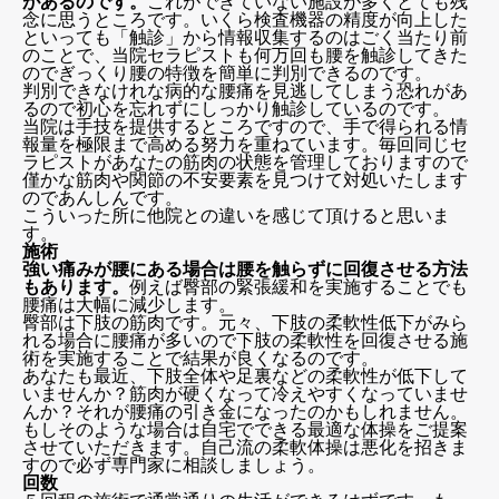
があるのです。
これができていない施設が多くとても残
念に思うところです。いくら検査機器の精度が向上した
といっても「触診」から情報収集するのはごく当たり前
のことで、当院セラピストも何万回も腰を触診してきた
のでぎっくり腰の特徴を簡単に判別できるのです。
判別できなけれな病的な腰痛を見逃してしまう恐れがあ
るので初心を忘れずにしっかり触診しているのです。
当院は手技を提供するところですので、手で得られる情
報量を極限まで高める努力を重ねています。毎回同じセ
ラピストがあなたの筋肉の状態を管理しておりますので
僅かな筋肉や関節の不安要素を見つけて対処いたします
のであんしんです。
こういった所に他院との違いを感じて頂けると思いま
す。
施術
強い痛みが腰にある場合は腰を触らずに回復させる方法
もあります。
例えば臀部の緊張緩和を実施することでも
腰痛は大幅に減少します。
臀部は下肢の筋肉です。元々、下肢の柔軟性低下がみら
れる場合に腰痛が多いので下肢の柔軟性を回復させる施
術を実施することで結果が良くなるのです。
あなたも最近、下肢全体や足裏などの柔軟性が低下して
いませんか？筋肉が硬くなって冷えやすくなっていませ
んか？それが腰痛の引き金になったのかもしれません。
もしそのような場合は自宅でできる最適な体操をご提案
させていただきます。自己流の柔軟体操は悪化を招きま
すので必ず専門家に相談しましょう。
回数