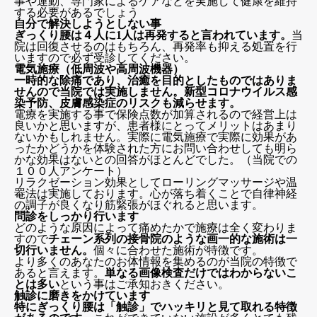
事や運動、専門家によるケアなどを実施して健康を維持
する必要があるでしょう
自分で解決しようとしない事
ぎっくり腰は４人に1人は再発すると言われています。
当
院は回復させるのはもちろん、再発率も抑える処置を行
いますので必ず受診してください。
電気施療（低周波や高周波機器）
一時的な除痛であり、治癒を目的としたものではありま
せんので当院では実施しません。新型コロナウイルス感
染予防、皮膚感染症のリスクも減らせます。
電療を実施する事で保険点数が加算されるので経営上は
良いかと思いますが、患者様にとってメリットはあまり
ないかもしれません。実際に電気施療で実際に効果があ
ったかどうかを体験された方にお問い合わせしても明ら
かな効果はないとの回答がほとんどでした。（当院での
１００人アンケート）
リラクゼーション効果としてローリングマッサージや温
罨法は実施しております。心が落ち着くことで自律神経
の調子が良くなり筋緊張がほぐれると思います。
問診をしっかり行います
どのような原因によって痛めたかで施療は全く変わりま
すので
チェーン系列の接骨院のような画一的な施術は一
切行いません。
個々に合わせた施術が特徴です。
より多くのあなたのお体情報を集めるのが当院の特徴で
あると言えます。
単なる画像検査だけではわからないこ
とは多い
という事はご承知おきください。
触診に磨きをかけています
特にぎっくり腰は「触診」でハッキリと見て取れる特徴