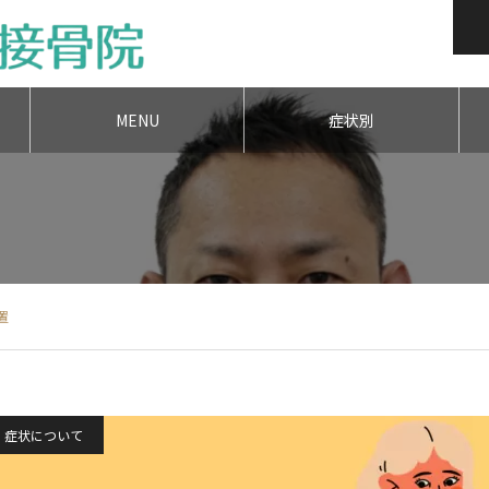
MENU
症状別
置
症状について