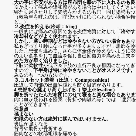
大の字に不安がある方は座布団を膝の下に入れるのも良
※かえって痛みや違和感がある場合は中止してください
寝たり起きたりして姿勢をかえるのも◎ 同じ姿勢もつ
（救急車を呼ぶのは、呼びかけに応じられない場合や転
ど。）
２.炎症を抑える(冷却：Icing)
一般的には痛みの原因である炎症物質に対して
「冷やす
冷却材などがよく使われます。
しかし、寒い時期などは冷やさない方がいい場合もあり
私もぎっくり腰になった事が多くありますが、患部を冷
した。患部を温めて、さらに体全体が冷えないように衣
のよい食事をして血流を促し自己回復力を高める工夫を
めた方が早く治りました。
下肢の柔軟性が低下＆下肢の血行不良が原因になってぎ
すので、
下半身は特に冷やさないことがオススメです。
みるのも一つの方法です。
３.コルセット装着（圧迫： Conmpresshion）
圧迫して内部の出血や腫れを防ぐ目的があります。
4.患部を心臓より高く上げる（ 挙上:Elevation）
脚を折りたたんだ布団にのせて寝ると楽な場合もありま
内出血が疑われる怪我（骨折や肉離れ等）では 「患部
ことができます。
注意点
揉まない
知識のない方は絶対に揉んではいけません。
炎症が強くなる
背骨や肋骨が骨折する
筋肉などの軟部組織を痛める