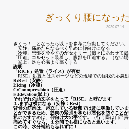
ぎっくり腰になっ
2020.07.14
ぎくっ！ となったら以下を参考に行動してください。
「安静」痛めたらなるべく早めに仰向けになる
「冷却」患部を冷やすのがセオリー（個々にあわせて温
「圧迫」コルセット装着し、腹部を圧迫する。（ない場
「挙上」足を心臓より高くする
説明
「RICE」処置（ライス）が有効
「RISE」処置とはスポーツなどの現場での怪我の応急
R:Rest（安静）
I:Icing（冷却）
C:Conmpresshion（圧迫）
E:Elevation(挙上）
それぞれの頭文字をとって「RISE」と呼びます
１.まずは横になる（安静：Rest）
背骨の筋肉は、起立している状態では常に稼働していま
とができるため、筋肉の緊張を和らげ悪化を防ぐことが
私のおすすめは、
仰向け大の字です。
（行う際は自己責
痛めてすぐなら、１分間でも横になると違います。
この時、水分補給も忘れずに！