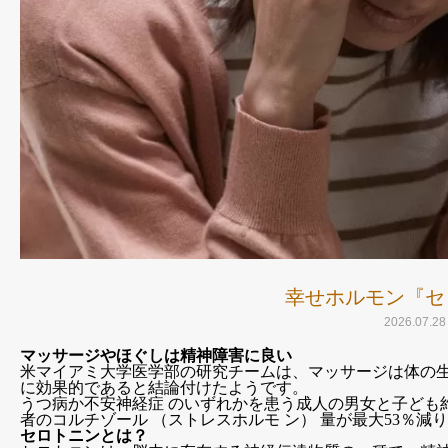
幸せホルモン『セ
2026.07.28
マッサージやほぐしは精神障害に良い
米マイアミ大学医学部の研究チームは、マッサージは体の
に効果的であると結論付けたようです。
うつ病か不安神経症 のいずれかを患う成人の男女と子ども約
者のコルチゾール （ストレスホルモ ン） 量が最大53％
セロトニンとは？