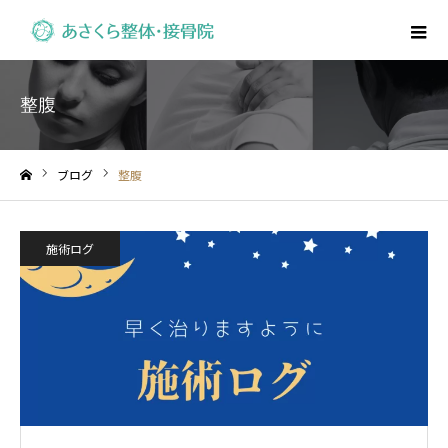
整腹
ブログ
整腹
ホーム
施術ログ