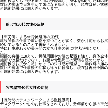
施術後は立ち上がる際の痛みが軽減し、身体を動かした時の腰
数回の施術で日常生活で気になる場面が減り、現在は良い状態
※施術効果には個人差があります。
稲沢市50代男性の症例
【重労働による坐骨神経痛の症例】
建設関係の仕事で重い物を持つことが多く、数か月前からお尻
続いているとのことで来院されました。
特に仕事終わりや長時間の立ち仕事の後に症状が強くなり、し
た。
腰部の負担に加えて、骨盤周囲やお腹の緊張も強く、身体全体
施術では腰だけでなく、お腹や骨盤周囲の緊張を緩めながら、
施術後はお尻から足にかけての張り感が軽減し、動作時の痛み
数回の施術で仕事後の症状も徐々に軽減し、現在は再発予防の
※施術効果には個人差があります。
名古屋市40代女性の症例
【長時間のデスクワークによる慢性腰痛】
デスクワーク中心のお仕事をされており、数年前から腰の重だ
した。