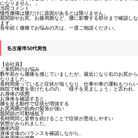
になりません。」
当院コメント
慢性腰痛は腰だけに原因があるとは限りません。
股関節やお尻、お腹周囲など、腰に影響する部分まで確認しな
ます。
長年続く腰痛でお悩みの方は、一度ご相談ください。
名古屋市50代男性
【会社員】
ご来院時のお悩み
数年前から腰痛を感じていましたが、最近になり右のお尻から
なりました。
長時間座っていると症状が強くなり、仕事や車の運転もつらい
病院で検査を受けたものの、「様子を見ましょう」と言われ、
お身体の状態
お身体を確認すると、
腰を反る動作で症状が増強する
お尻周囲の筋肉の緊張が強い
股関節の可動域低下
長時間同じ姿勢を続けることで症状が悪化しやすい
状態がみられました。
施術内容
身体全体のバランスを確認しながら、