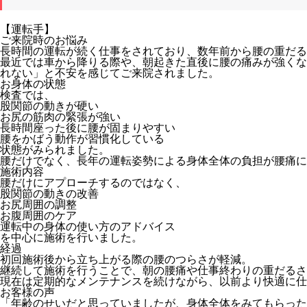
【運転手】
ご来院時のお悩み
長時間の運転が続く仕事をされており、数年前から腰の重だる
最近では車から降りる際や、朝起きた直後に腰の痛みが強くな
れない」と不安を感じてご来院されました。
お身体の状態
検査では、
股関節の動きが硬い
お尻の筋肉の緊張が強い
長時間座った後に腰が固まりやすい
腰をかばう動作が習慣化している
状態がみられました。
腰だけでなく、長年の運転姿勢による身体全体の負担が腰痛に
施術内容
腰だけにアプローチするのではなく、
股関節の動きの改善
お尻周囲の調整
お腹周囲のケア
運転中の身体の使い方のアドバイス
を中心に施術を行いました。
経過
初回施術後から立ち上がる際の腰のつらさが軽減。
継続して施術を行うことで、朝の腰痛や仕事終わりの重だるさ
現在は定期的なメンテナンスを続けながら、以前より快適に仕
お客様の声
「年齢のせいだと思っていましたが、身体全体をみてもらった