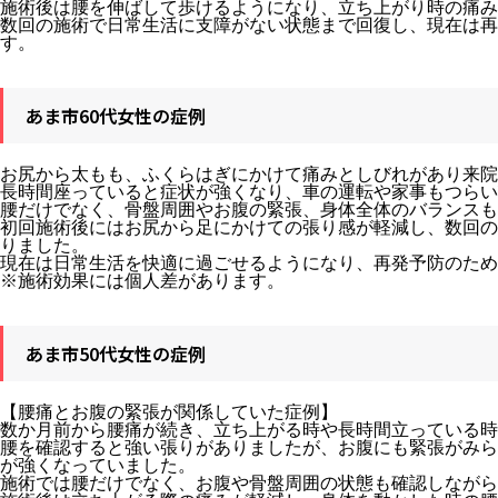
施術後は腰を伸ばして歩けるようになり、立ち上がり時の痛み
数回の施術で日常生活に支障がない状態まで回復し、現在は再
す。
あま市60代女性の症例
お尻から太もも、ふくらはぎにかけて痛みとしびれがあり来院
長時間座っていると症状が強くなり、車の運転や家事もつらい
腰だけでなく、骨盤周囲やお腹の緊張、身体全体のバランスも
初回施術後にはお尻から足にかけての張り感が軽減し、数回の
りました。
現在は日常生活を快適に過ごせるようになり、再発予防のため
※施術効果には個人差があります。
あま市50代女性の症例
【腰痛とお腹の緊張が関係していた症例】
数か月前から腰痛が続き、立ち上がる時や長時間立っている時
腰を確認すると強い張りがありましたが、お腹にも緊張がみら
が強くなっていました。
施術では腰だけでなく、お腹や骨盤周囲の状態も確認しながら