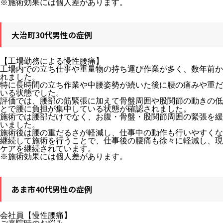
※施術効果には個人差があります。
大治町30代男性の症例
【工場勤務による慢性腰痛】
工場内での立ち仕事や重量物の持ち運び作業が多く、数年前か
れました。
特に長時間の立ち作業や中腰姿勢が続いた後に腰の痛みや重だ
いる状態でした。
評価では、腰部の筋緊張に加えて骨盤周囲や股関節の動きの低
とで腰に負担が集中している状態が確認されました。
施術では腰部だけでなく、お腹・骨盤・股関節周囲の緊張を緩
いました。
施術後は腰の重だるさが軽減し、仕事中の動作も行いやすくな
継続して施術を行うことで、仕事後の腰痛も徐々に軽減し、現
ケアを継続されています。
※施術効果には個人差があります。
あま市40代男性の症例
会社員【慢性腰痛】