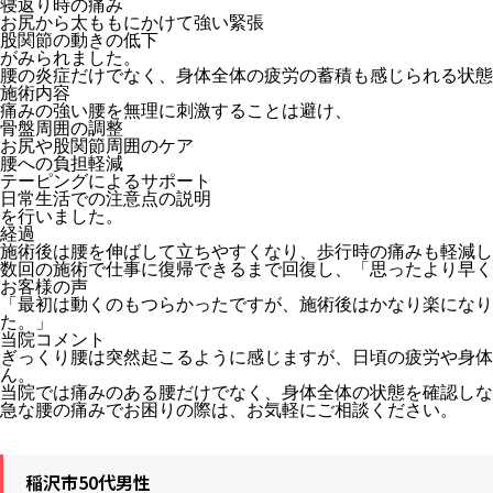
寝返り時の痛み
お尻から太ももにかけて強い緊張
股関節の動きの低下
がみられました。
腰の炎症だけでなく、身体全体の疲労の蓄積も感じられる状態
施術内容
痛みの強い腰を無理に刺激することは避け、
骨盤周囲の調整
お尻や股関節周囲のケア
腰への負担軽減
テーピングによるサポート
日常生活での注意点の説明
を行いました。
経過
施術後は腰を伸ばして立ちやすくなり、歩行時の痛みも軽減し
数回の施術で仕事に復帰できるまで回復し、「思ったより早く
お客様の声
「最初は動くのもつらかったですが、施術後はかなり楽になり
た。」
当院コメント
ぎっくり腰は突然起こるように感じますが、日頃の疲労や身体
ん。
当院では痛みのある腰だけでなく、身体全体の状態を確認しな
急な腰の痛みでお困りの際は、お気軽にご相談ください。
稲沢市50代男性