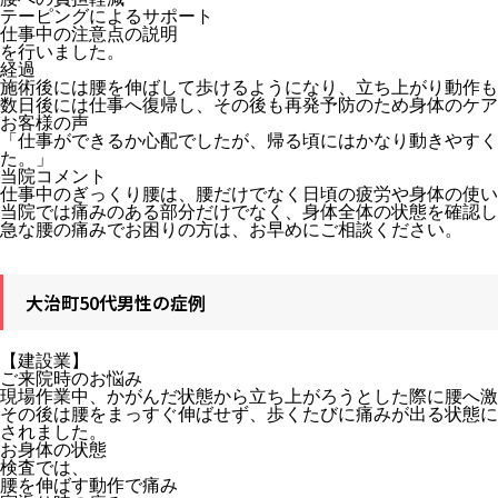
テーピングによるサポート
仕事中の注意点の説明
を行いました。
経過
施術後には腰を伸ばして歩けるようになり、立ち上がり動作も
数日後には仕事へ復帰し、その後も再発予防のため身体のケア
お客様の声
「仕事ができるか心配でしたが、帰る頃にはかなり動きやすく
た。」
当院コメント
仕事中のぎっくり腰は、腰だけでなく日頃の疲労や身体の使い
当院では痛みのある部分だけでなく、身体全体の状態を確認し
急な腰の痛みでお困りの方は、お早めにご相談ください。
大治町50代男性の症例
【建設業】
ご来院時のお悩み
現場作業中、かがんだ状態から立ち上がろうとした際に腰へ激
その後は腰をまっすぐ伸ばせず、歩くたびに痛みが出る状態に
されました。
お身体の状態
検査では、
腰を伸ばす動作で痛み