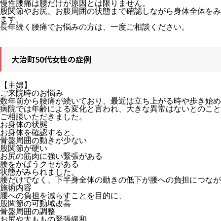
慢性腰痛は腰だけが原因とは限りません。
股関節やお尻、お腹周囲の状態まで確認しながら身体全体をみ
ます。
長年続く腰痛でお悩みの方は、一度ご相談ください。
大治町50代女性の症例
【主婦】
ご来院時のお悩み
数年前から腰痛が続いており、最近は立ち上がる時や歩き始め
病院では年齢による変化と言われ、大きな異常はないとのこと
ご相談いただきました。
お身体の状態
お身体を確認すると、
骨盤周囲の動きが少ない
股関節が硬い
お尻の筋肉に強い緊張がある
腰をかばうクセがある
状態がみられました。
腰だけでなく、下半身全体の動きの低下が腰への負担につなが
施術内容
腰への負担を減らすことを目的に、
股関節の可動域改善
骨盤周囲の調整
お尻や太ももの緊張緩和