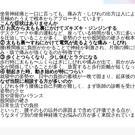
坐骨神経痛と一口に言っても、痛み方・しびれの出方は人によ
見極めたうえで根本からアプローチしています。
こんな症状はありませんか
① お尻から太もも裏にかけてズキズキ・ジンジンする
デスクワークや車の運転など、座っている時間が長い方に多いタ
を圧迫していることが多く、姿勢のクセや股関節の硬さが根本
② 太もも裏〜すねにかけて電気が走るような痛み・しびれ
腰(椎間板)に負担がかかることで神経が刺激され、片側の脚に
み・咳で痛みが強くなるのが特徴です。
③ 歩くとつらくなり、少し休むとラクになる
歩行時に太もも〜ふくらはぎにしびれや痛みが出て、前かがみ
化が関係していることが多く、放置すると歩行距離が短くなっ
④ 朝起きた時、動き始めが特につらい
就寝中の姿勢や、日中の負担の蓄積が一晩で固まり、起床後の
なぜ当院に相談する方が多いのか
しびれを伴う腰痛は自己判断が難しく、まず医師の診断を受け
姿勢のクセ
首や背骨のバランス
股関節の硬さ
日常生活での負担
といった、腰そのもの以外の原因まで含めて評価できる点が、
うなタイプ別の坐骨神経痛でお悩みの方が多く来院されていま