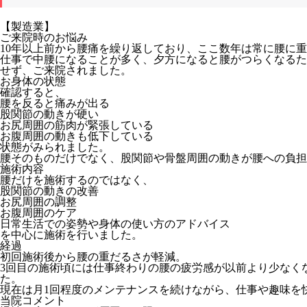
【製造業】
ご来院時のお悩み
10年以上前から腰痛を繰り返しており、ここ数年は常に腰に
仕事で中腰になることが多く、夕方になると腰がつらくなるた
せず、ご来院されました。
お身体の状態
確認すると、
腰を反ると痛みが出る
股関節の動きが硬い
お尻周囲の筋肉が緊張している
お腹周囲の動きも低下している
状態がみられました。
腰そのものだけでなく、股関節や骨盤周囲の動きが腰への負担
施術内容
腰だけを施術するのではなく、
股関節の動きの改善
お尻周囲の調整
お腹周囲のケア
日常生活での姿勢や身体の使い方のアドバイス
を中心に施術を行いました。
経過
初回施術後から腰の重だるさが軽減。
3回目の施術頃には仕事終わりの腰の疲労感が以前より少なく
た。
現在は月1回程度のメンテナンスを続けながら、仕事や趣味を
当院コメント