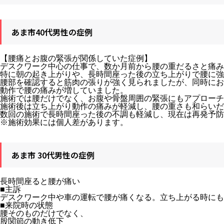
あま市40代男性の症例
【腰痛とお腹の緊張が関係していた症例】
デスクワーク中心の仕事で、数か月前から腰の重だるさと痛み
特に朝の起き上がりや、長時間座った後の立ち上がりで腰に強
腰部を確認すると筋肉の張りが強く見られましたが、同時にお
動作で腰の痛みが増していました。
施術では腰だけでなく、お腹や骨盤周囲の緊張にもアプローチ
施術後は立ち上がり動作の痛みが軽減し、腰の重さも和らいだ
数回の施術で長時間座った後の不調も軽減し、現在は再発予防
※施術効果には個人差があります。
あま市 30代男性の症例
長時間座ると腰が痛い
■主訴
デスクワーク中や車の運転で腰が痛くなる。立ち上がる時にも
■来院時の状態
腰そのものだけでなく、
股関節の動き低下