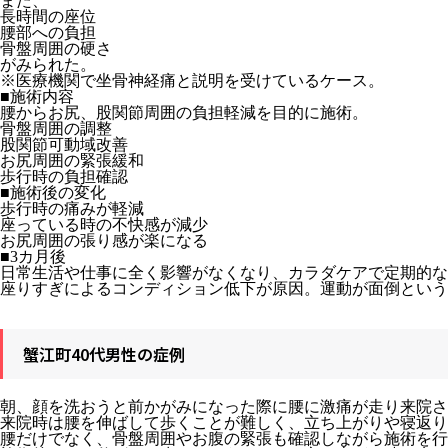
また、
長時間の座位
腰部への負担
骨盤周囲の硬さ
がみられた。
※医療機関で坐骨神経痛と説明を受けているケース。
■施術内容
腰からお尻、股関節周囲の負担軽減を目的に施術。
骨盤周囲の調整
股関節可動域改善
お尻周囲の緊張緩和
歩行時の負担確認
■施術後の変化
歩行時の痛みが軽減
座っている時の不快感が減少
お尻周囲の張り感が楽になる
■3カ月後
日常生活や仕事に全く影響がなくなり、カラダケアで定期的な
座りすぎによるコンディション低下が原因。運動が面倒という
蟹江町40代男性の症例
朝、顔を洗おうと前かがみになった際に腰に激痛が走り来院さ
来院時は腰を伸ばして歩くことが難しく、立ち上がりや寝返り
腰だけでなく、骨盤周囲やお腹の緊張も確認しながら施術を行