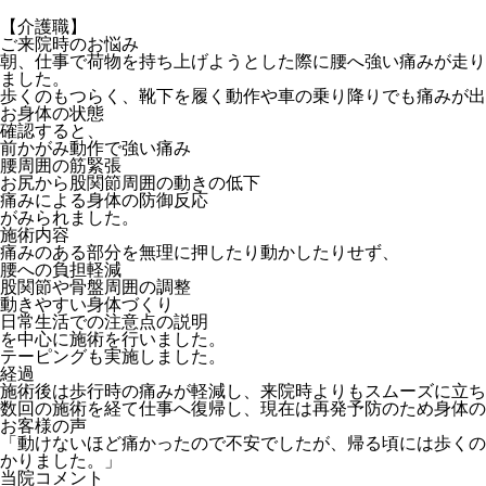
【介護職】
ご来院時のお悩み
朝、仕事で荷物を持ち上げようとした際に腰へ強い痛みが走り
ました。
歩くのもつらく、靴下を履く動作や車の乗り降りでも痛みが出
お身体の状態
確認すると、
前かがみ動作で強い痛み
腰周囲の筋緊張
お尻から股関節周囲の動きの低下
痛みによる身体の防御反応
がみられました。
施術内容
痛みのある部分を無理に押したり動かしたりせず、
腰への負担軽減
股関節や骨盤周囲の調整
動きやすい身体づくり
日常生活での注意点の説明
を中心に施術を行いました。
テーピングも実施しました。
経過
施術後は歩行時の痛みが軽減し、来院時よりもスムーズに立ち
数回の施術を経て仕事へ復帰し、現在は再発予防のため身体の
お客様の声
「動けないほど痛かったので不安でしたが、帰る頃には歩くの
かりました。」
当院コメント