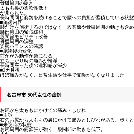
骨盤周囲の硬さ
太もも裏の柔軟性低下
が見られた。
長時間同じ姿勢を続けることで腰への負担が蓄積している状態
■施術内容
腰だけを施術するのではなく、股関節や骨盤周囲の動きも含め
腰部周囲の緊張緩和
股関節モビリティ改善
骨盤周囲の調整
姿勢バランスの確認
■施術後の変化
前かがみ動作が楽になる
立ち上がり時の痛みが軽減
長時間座った後の違和感が減少
■3カ月後
ほぼ痛みがなく、日常生活や仕事で支障がなくなりました。
名古屋市 50代女性の症例
お尻から太ももにかけての痛み・しびれ
■主訴
右のお尻から太ももの裏にかけて痛みとしびれがある。歩くと
■来院時の状態
お尻周囲の筋緊張が強く、股関節の動きも低下。