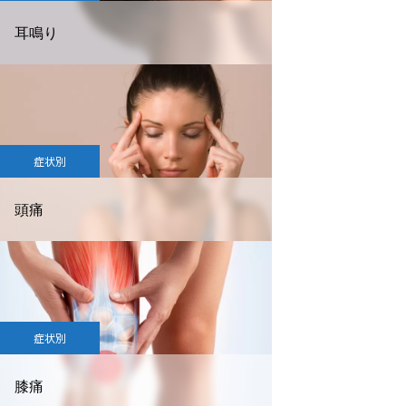
耳鳴り
症状別
頭痛
症状別
膝痛