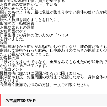
前かがみの動作で腰に負担が集中する
お腹周囲の柔軟性が低下している
状態がみられました。
腰そのものよりも、腰に負担が集まりやすい身体の使い方が続
施術内容
腰への負担を減らすことを目的に、
股関節の可動域改善
お尻や太ももの調整
お腹周囲のケア
日常生活での身体の使い方のアドバイス
を行いました。
経過
初回施術後から前かがみ動作がしやすくなり、腰の重だるさも
継続して施術を行った結果、仕事終わりのつらさが以前より少
た」と喜んでいただけました。
お客様の声
「腰だけを揉むのではなく、全身をみてもらえたのが印象的で
かなり楽に過ごせています。」
当院コメント
慢性腰痛は腰だけに原因があるとは限りません。
股関節やお尻、お腹周囲の状態まで確認しながら、身体全体の
があります。
長年続く腰痛でお悩みの方は、一度ご相談ください。
名古屋市30代男性