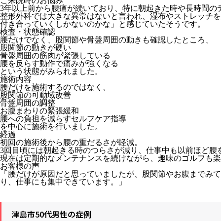
ご来院時のお悩み
3年以上前から腰痛が続いており、特に朝起きた時や長時間の
整形外科では大きな異常はないと言われ、湿布やストレッチを
付き合っていくしかないのかな」と感じていたそうです。
検査・状態確認
腰だけでなく、股関節や骨盤周囲の動きも確認したところ、
股関節の動きが硬い
骨盤周囲の筋肉が緊張している
腰を反らす動作で痛みが強くなる
という状態がみられました。
施術内容
腰だけを施術するのではなく、
股関節の可動域改善
骨盤周囲の調整
お腹まわりの緊張緩和
腰への負担を減らすセルフケア指導
を中心に施術を行いました。
経過
初回の施術後から腰の重だるさが軽減。
3回目頃には朝起きる時のつらさが減り、仕事中も以前ほど腰
現在は定期的なメンテナンスを続けながら、趣味のゴルフも楽
お客様の声
「腰だけが原因だと思っていましたが、股関節やお腹までみて
り、仕事にも集中できています。」
津島市50代男性の症例