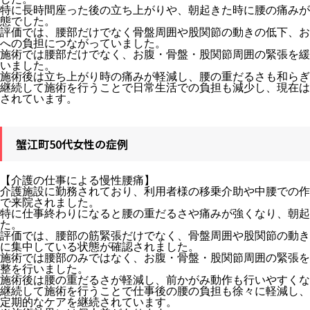
特に長時間座った後の立ち上がりや、朝起きた時に腰の痛みが
態でした。
評価では、腰部だけでなく骨盤周囲や股関節の動きの低下、お
への負担につながっていました。
施術では腰部だけでなく、お腹・骨盤・股関節周囲の緊張を緩
いました。
施術後は立ち上がり時の痛みが軽減し、腰の重だるさも和らぎ
継続して施術を行うことで日常生活での負担も減少し、現在は
されています。
蟹江町50代女性の症例
【介護の仕事による慢性腰痛】
介護施設に勤務されており、利用者様の移乗介助や中腰での作
で来院されました。
特に仕事終わりになると腰の重だるさや痛みが強くなり、朝起
た。
評価では、腰部の筋緊張だけでなく、骨盤周囲や股関節の動き
に集中している状態が確認されました。
施術では腰部のみではなく、お腹・骨盤・股関節周囲の緊張を
整を行いました。
施術後は腰の重だるさが軽減し、前かがみ動作も行いやすくな
継続して施術を行うことで仕事後の腰の負担も徐々に軽減し、
定期的なケアを継続されています。