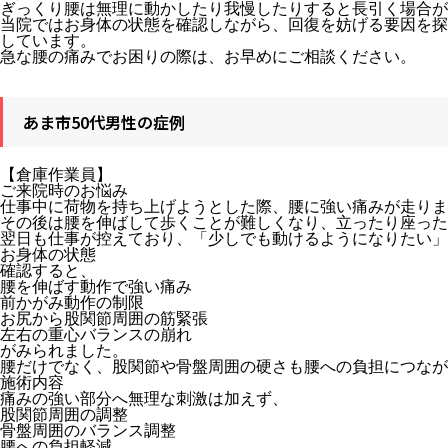
ぎっくり腰は無理に動かしたり我慢したりすると長引く場合が
当院ではお身体の状態を確認しながら、回復を妨げる要因を探
しています。
急な腰の痛みでお困りの際は、お早めにご相談ください。
あま市50代男性の症例
【倉庫作業員】
ご来院時のお悩み
仕事中に荷物を持ち上げようとした際、腰に強い痛みが走りま
その後は腰を伸ばして歩くことが難しくなり、立ったり座った
翌日も仕事が控えており、「少しでも動けるようになりたい」
お身体の状態
確認すると、
腰を伸ばす動作で強い痛み
前かがみ動作の制限
お尻から股関節周囲の筋緊張
左右の重心バランスの崩れ
がみられました。
腰だけでなく、股関節や骨盤周囲の硬さも腰への負担につなが
施術内容
痛みの強い部分へ無理な刺激は加えず、
股関節周囲の調整
骨盤周囲のバランス調整
腰への負担軽減