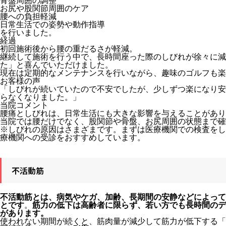
骨盤周囲の調整
お尻や股関節周囲のケア
腰への負担軽減
日常生活での姿勢や動作指導
を行いました。
経過
初回施術後から腰の重だるさが軽減。
継続して施術を行う中で、長時間座った際のしびれが徐々に減
た」と喜んでいただけました。
現在は定期的なメンテナンスを行いながら、趣味のゴルフも楽
お客様の声
「しびれが続いていたので不安でしたが、少しずつ楽になり安
らなくなりました。」
当院コメント
腰痛としびれは、日常生活にも大きな影響を与えることがあり
当院では腰だけでなく、股関節や骨盤、お尻周囲の状態まで確
※しびれの原因はさまざまです。まずは医療機関での検査をし
療機関への受診をおすすめしています。
不活動筋
不活動筋とは、病気やケガ、加齢、長期間の安静などによって
とです
。
筋力の低下は高齢者に限らず、若い方でも長時間の
があります。
使われない期間が続くと、筋肉量が減少して筋力が低下する「