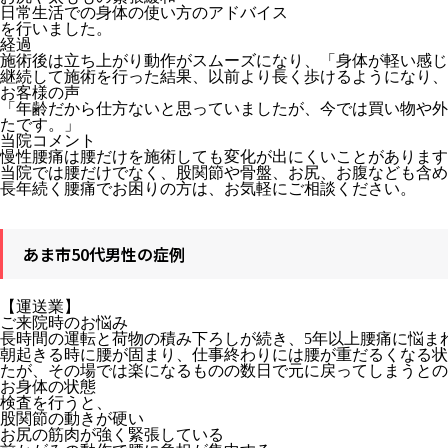
日常生活での身体の使い方のアドバイス
を行いました。
経過
施術後は立ち上がり動作がスムーズになり、「身体が軽い感じ
継続して施術を行った結果、以前より長く歩けるようになり、
お客様の声
「年齢だから仕方ないと思っていましたが、今では買い物や外
たです。」
当院コメント
慢性腰痛は腰だけを施術しても変化が出にくいことがあります
当院では腰だけでなく、股関節や骨盤、お尻、お腹なども含め
長年続く腰痛でお困りの方は、お気軽にご相談ください。
あま市50代男性の症例
【運送業】
ご来院時のお悩み
長時間の運転と荷物の積み下ろしが続き、5年以上腰痛に悩ま
朝起きる時に腰が固まり、仕事終わりには腰が重だるくなる状
たが、その場では楽になるものの数日で元に戻ってしまうとの
お身体の状態
検査を行うと、
股関節の動きが硬い
お尻の筋肉が強く緊張している