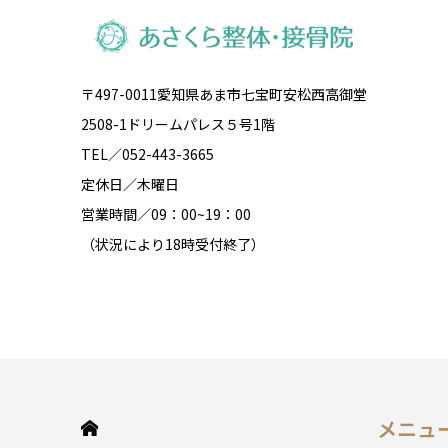
〒497-0011愛知県あま市七宝町安松西高御堂
2508-1ドリームパレス５号1階
TEL／052-443-3665
定休日／木曜日
営業時間／09：00~19：00
（状況により18時受付終了）
メニュ
HOME